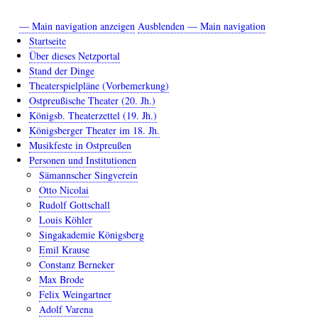
— Main navigation anzeigen
Ausblenden — Main navigation
Main
Startseite
navigation
Über dieses Netzportal
Stand der Dinge
Theaterspielpläne (Vorbemerkung)
Ostpreußische Theater (20. Jh.)
Königsb. Theaterzettel (19. Jh.)
Königsberger Theater im 18. Jh.
Musikfeste in Ostpreußen
Personen und Institutionen
Sämannscher Singverein
Otto Nicolai
Rudolf Gottschall
Louis Köhler
Singakademie Königsberg
Emil Krause
Constanz Berneker
Max Brode
Felix Weingartner
Adolf Varena