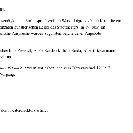
101.
ndigkeiten. Auf anspruchsvollere Werke folgte leichtere Kost, die ein
inzigen künstlerischen Leiter des Stadttheaters im 19. bzw. im
stlerische Ansprüche würden zugunsten bescheidener Angebote
ncheschina Prevosti, Adele Sandrock, Julia Serda, Albert Bassermann und
rger an.
aters 1911–1912
veranlasst haben, den zum Jahreswechsel 1911/12
 Vorgang.
des Theaterdirektors schrieb.