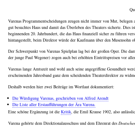
Qu
Varenas Programmentscheidungen zeugen nicht immer von Mut, belegen abe
gut besuchtes Haus und damit das Überleben des Theaters sicherte. Dies is
beginnenden 20. Jahrhundert, die das Haus finanziell sicher zu führen ve
hintangestellt, beim Direktor würde der Kaufmann über den Musensohn o
Der Schwerpunkt von Varenas Spielplan lag bei der großen Oper. Die damal
der junge Paul Wegener) zogen auch bei erhöhten Eintrittspreisen vor allem
Varenas lange Amtszeit und wohl auch seine angegriffene Gesundheit we
erscheinenden Jahresband ganz dem scheidenden Theaterdirektor zu widme
Deshalb werden hier zwei Beiträge im Wortlaut dokumentiert:
Die Würdigung Varenas, geschrieben von Alfred Arendt
Die Liste aller Erstaufführungen der Ära Varena.
Eine schöne Ergänzung ist die
Kritik
, die Emil Krause 1902, also anlässli
Varena gehörte dem Direktionalausschuss und dem Ehrenrat des
Deutsche