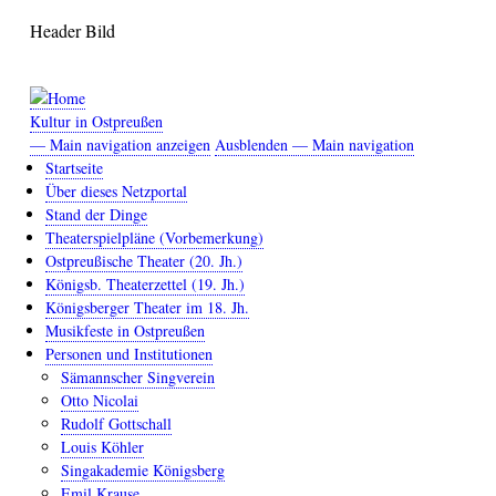
Direkt
Header Bild
zum
Inhalt
Kultur in Ostpreußen
— Main navigation anzeigen
Ausblenden — Main navigation
Main
Startseite
navigation
Über dieses Netzportal
Stand der Dinge
Theaterspielpläne (Vorbemerkung)
Ostpreußische Theater (20. Jh.)
Königsb. Theaterzettel (19. Jh.)
Königsberger Theater im 18. Jh.
Musikfeste in Ostpreußen
Personen und Institutionen
Sämannscher Singverein
Otto Nicolai
Rudolf Gottschall
Louis Köhler
Singakademie Königsberg
Emil Krause