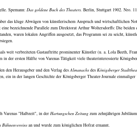
elle. Spemann:
Das goldene Buch des Theaters.
Berlin, Stuttgart 1902. Nro. 1
r das kluge Abwägen von künstlerischem Anspruch und wirtschaftlichen Notwe
t eine bezeichnende Parallele zum Direktorat Arthur Woltersdorffs: Die beiden e
rstanden, waren lokalen Angriffen ausgesetzt, das Programm sei zu seicht, kün
bsiegen.
s weit verbreiteten Gastauftritte prominenter Künstler (u. a. Lola Beeth, Fra
 in der ersten Hälfte von Varenas Tätigkeit viele theaterinteressierte Königsbe
rden den Herausgeber und den Verlag des
Almanachs
des
Königsberger Stadtthe
n, ein in der langen Geschichte der Königsberger Theater-Journale einmaliger
ch Varenas "Halbzeit", in der
Hartungschen Zeitung
zum zehnjährigen Jubiläum 
n Bühnenvereins
an und wurde zum königlichen Hofrat ernannt.